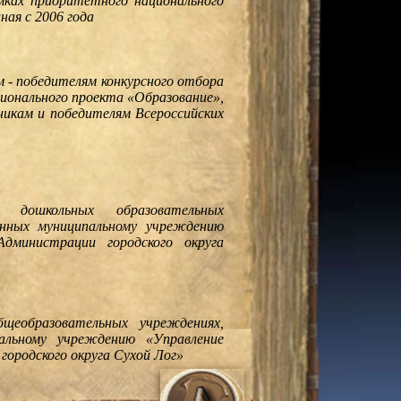
амках приоритетного национального
ная с 2006 года
м - победителям конкурсного отбора
ионального проекта «Образование»,
никам и победителям Всероссийских
 дошкольных образовательных
енных муниципальному учреждению
Администрации городского округа
щеобразовательных учреждениях,
альному учреждению «Управление
городского округа Сухой Лог»