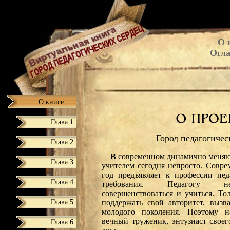
О 
Огла
О книге
Глава 1
Город педагогичес
Глава 2
В
современном динамично меняю
Глава 3
учителем сегодня непросто. Совре
год предъявляет к профессии пе
Глава 4
требования. Педагогу не
совершенствоваться и учиться. То
Глава 5
поддержать свой авторитет, вызв
молодого поколения. Поэтому н
вечный труженик, энтузиаст своего
Глава 6