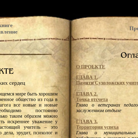
книге
Пр
вление
О ПРОЕКТЕ
ГЛАВА 1.
ких сердец
Памяти Сухоложских учител
ГЛАВА 2.
щемся мире быть хорошим
Точка отсчета
менное общество из года в
Глава о ветеранах педаго
дагога все новые и новые
заслуженном отдыхе
обходимо постоянно
лько таким образом можно
ГЛАВА 3.
ать искреннее уважение у
Территория успеха
астоящий учитель – это
Глава о муниципальных 
 дела, эрудит, психолог и