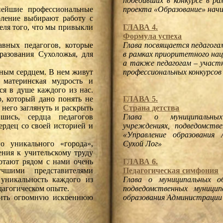
победивших в конкурсе в р
проекта «Образование» начи
нейшие профессиональные
оление выбирают работу с
ГЛАВА 4.
теля того, что мы привыкли
Формула успеха
Глава посвящается педагога
вных педагогов, которые
в рамках приоритетного нац
разования Сухоложья, для
а также педагогам – участ
профессиональных конкурсов
ным сердцем. В нем живут
 материнская мудрость и
ся в душе каждого из нас.
ГЛАВА 5.
, который дано понять не
Страна детства
 него заглянуть и раскрыть
Глава о муниципальных
шись, сердца педагогов
учреждениях, подведомств
ердец со своей историей и
«Управление образования 
Сухой Лог»
о уникального «города»,
ния к учительскому труду
ГЛАВА 6.
отают рядом с нами очень
Педагогическая симфония
чшими представителями
Глава о муниципальных об
 уникальность каждого из
подведомственных муницип
дагогическом опыте.
образования Администрации 
зить огромную искреннюю
 педагогических сердец,
ГЛАВА 7.
ишний повод задуматься о