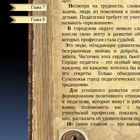
друг.
Н
есмотря на трудности, слож
Глава 7
задачи, люди из поколения в пок
детьми. Педагогика требует от учи
Глава 8
называть «призванием».
В
городском округе немало сла
внесли свою лепту в развитие об
которых профессия стала судьбой.
Э
то люди, обладающие удивитель
безграничная любовь и доброта,
забота. Частички этих сердец бьют
Сердце педагога – это особый мир
каждому, но каждому хотелось бы в
эго секреты. Только объединив
Сухоложья город педагогических с
традициями.
Д
ля успешного развития этог
формирования позитивного отноше
и педагогам, которые живут и раб
важно познакомить вас с лу
учительской профессии, показать
них, рассказать об удивительном пе
Н
о самое главное ― это выра
благодарность всем обладателям
посвятившим образованию. Это л