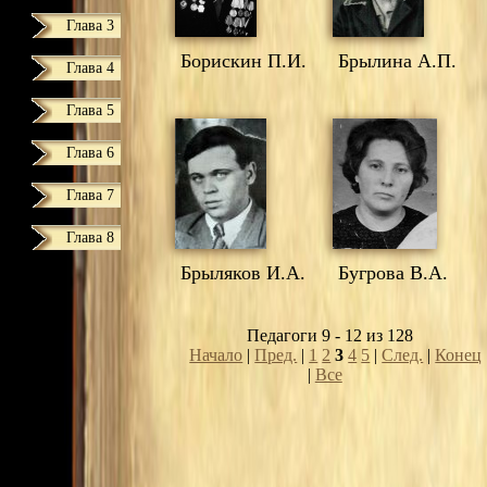
Глава 3
Борискин П.И.
Брылина А.П.
Глава 4
Глава 5
Глава 6
Глава 7
Глава 8
Брыляков И.А.
Бугрова В.А.
Педагоги 9 - 12 из 128
Начало
|
Пред.
|
1
2
3
4
5
|
След.
|
Конец
|
Все