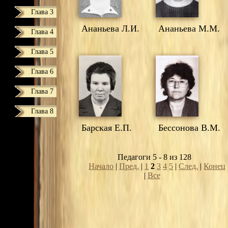
Глава 3
Ананьева Л.И.
Ананьева М.М.
Глава 4
Глава 5
Глава 6
Глава 7
Глава 8
Барская Е.П.
Бессонова В.М.
Педагоги 5 - 8 из 128
Начало
|
Пред.
|
1
2
3
4
5
|
След.
|
Конец
|
Все