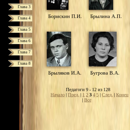
Глава 3
Борискин П.И.
Брылина А.П.
Глава 4
Глава 5
Глава 6
Глава 7
Глава 8
Брыляков И.А.
Бугрова В.А.
Педагоги 9 - 12 из 128
Начало
|
Пред.
|
1
2
3
4
5
|
След.
|
Конец
|
Все