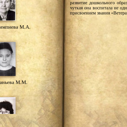
развитие дошкольного обра
чуткая она воспитала не одн
присвоением звания «Ветера
мпиева М.А.
ньева М.М.