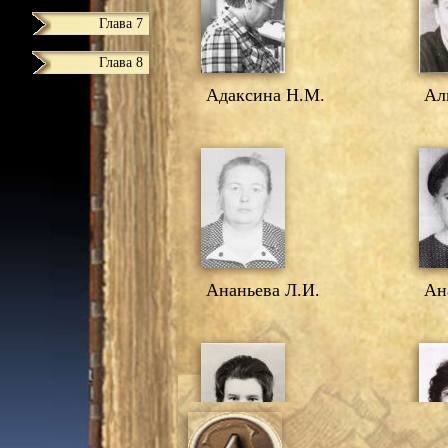
Глава 7
Глава 8
Адаксина Н.М.
Али
Ананьева Л.И.
Ана