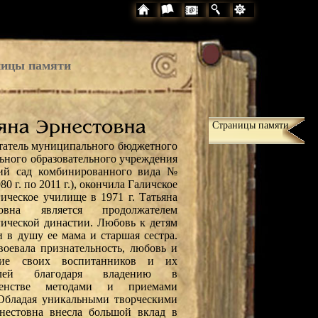
ицы памяти
Страницы памяти
татель муниципального бюджетного
ьного образовательного учреждения
ий сад комбинированного вида №
980 г. по 2011 г.), окончила Галичское
гическое училище в 1971 г. Татьяна
товна является продолжателем
гической династии. Любовь к детям
и в душу ее мама и старшая сестра.
воевала признательность, любовь и
ние своих воспитанников и их
елей благодаря владению в
шенстве методами и приемами
 Обладая уникальными творческими
рнестовна внесла большой вклад в