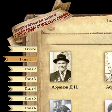
Гл
О книге
Глава 1
Глава 2
Глава 3
Абрамов Д.Н.
Абр
Глава 4
Глава 5
Глава 6