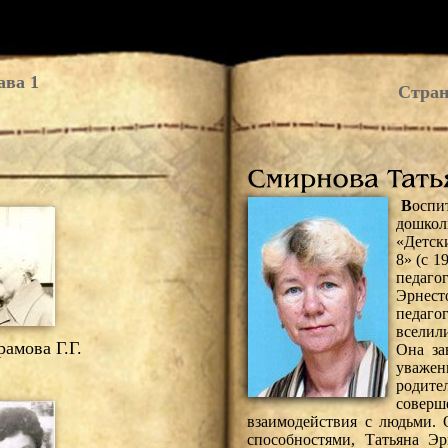
ава 1
Стран
В
оспи
дошкол
«Детск
8» (с 1
педаго
Эрнес
педаго
вселил
амова Г.Г.
Она за
уваже
родит
совер
взаимодействия с людьми.
способностями, Татьяна Э