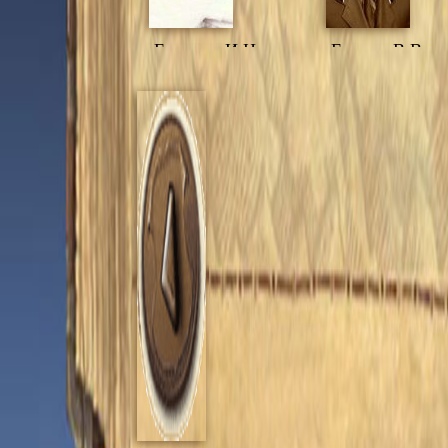
Елохина И.Н.
Елькин В.В.
Жигалов В.Ф.
Жигалова
Г.П.