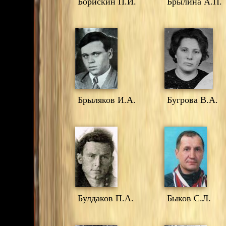
Борискин П.И.
Брылина А.П.
Брыляков И.А.
Бугрова В.А.
Булдаков П.А.
Быков С.Л.