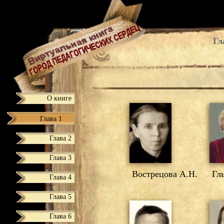
Гл
О книге
Глава 1
Глава 2
Глава 3
Вострецова А.Н.
Глы
Глава 4
Глава 5
Глава 6