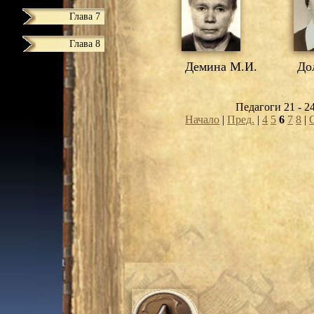
Глава 7
Глава 8
Демина М.И.
Дол
Педагоги 21 - 2
Начало
|
Пред.
|
4
5
6
7
8
|