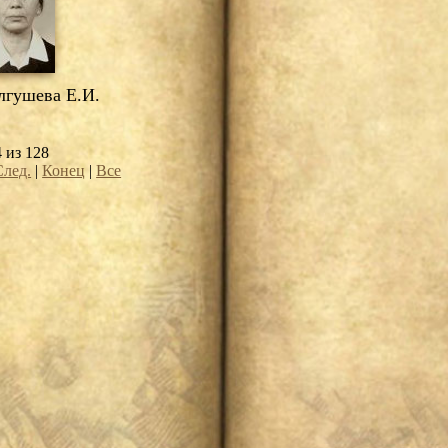
гушева Е.И.
4 из 128
След.
|
Конец
|
Все