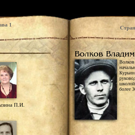
ава 1
Стран
Волко
началь
Курьин
руков
школой
более 3
зина П.И.