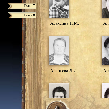
Глава 7
Глава 8
Адаксина Н.М.
Али
Ананьева Л.И.
Ана