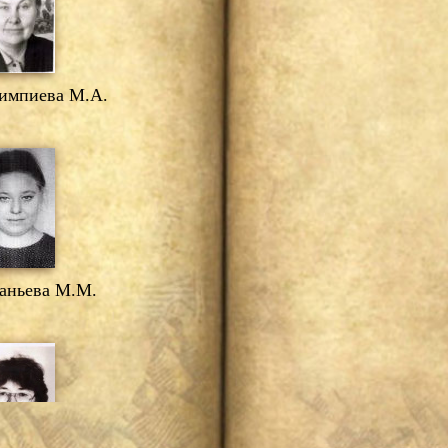
мпиева М.А.
ньева М.М.