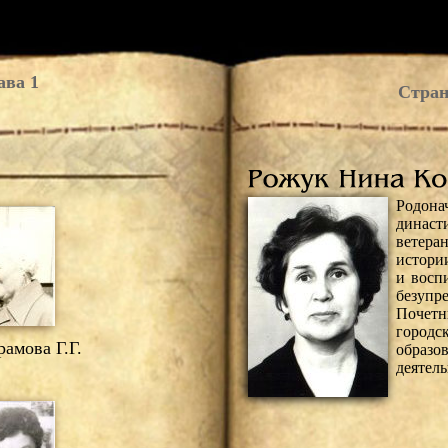
ава 1
Стран
Родона
династ
ветера
истори
и восп
безу
Почет
горо
амова Г.Г.
образ
деятель