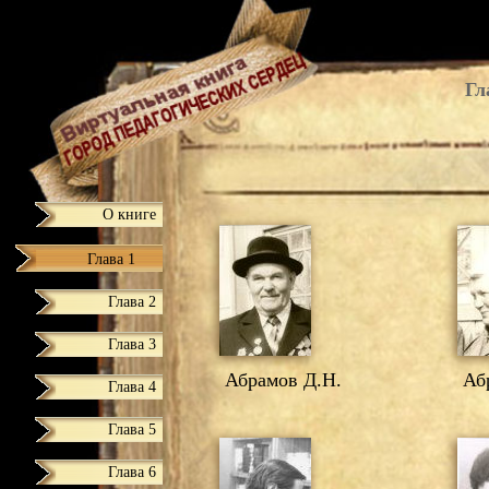
Гл
О книге
Глава 1
Глава 2
Глава 3
Абрамов Д.Н.
Абр
Глава 4
Глава 5
Глава 6