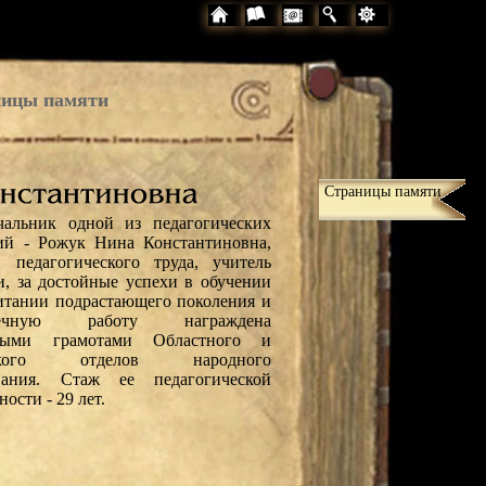
ицы памяти
Страницы памяти
чальник одной из педагогических
ий - Рожук Нина Константиновна,
н педагогического труда, учитель
и, за достойные успехи в обучении
итании подрастающего поколения и
пречную работу награждена
ными грамотами Областного и
дского отделов народного
ования. Стаж ее педагогической
ности - 29 лет.