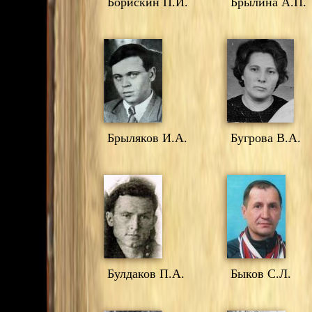
Борискин П.И.
Брылина А.П.
Брыляков И.А.
Бугрова В.А.
Булдаков П.А.
Быков С.Л.