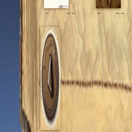
Елохина И.Н.
Елькин В.В.
Жигалов В.Ф.
Жигалова
Г.П.