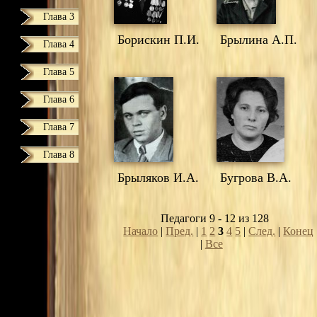
Глава 3
Борискин П.И.
Брылина А.П.
Глава 4
Глава 5
Глава 6
Глава 7
Глава 8
Брыляков И.А.
Бугрова В.А.
Педагоги 9 - 12 из 128
Начало
|
Пред.
|
1
2
3
4
5
|
След.
|
Конец
|
Все