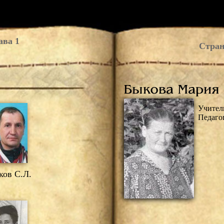
ава 1
Стран
Учител
Педаго
ов С.Л.