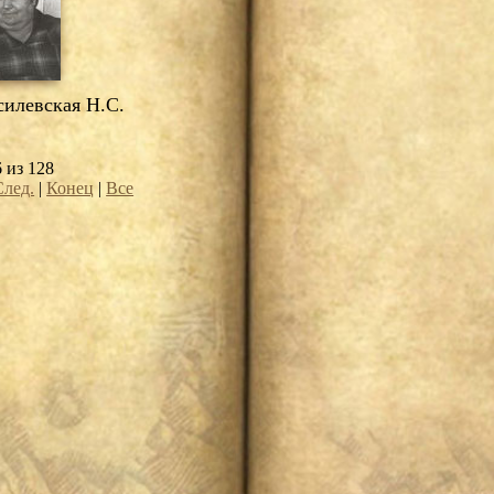
илевская Н.С.
6 из 128
След.
|
Конец
|
Все