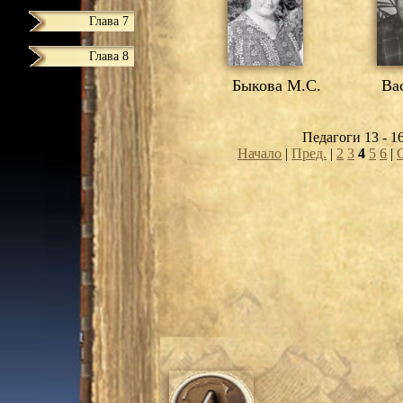
Глава 7
Глава 8
Быкова М.С.
Вас
Педагоги 13 - 1
Начало
|
Пред.
|
2
3
4
5
6
|