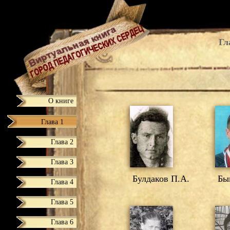
Гл
О книге
Глава 1
Глава 2
Глава 3
Булдаков П.А.
Бык
Глава 4
Глава 5
Глава 6