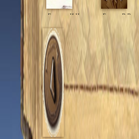
Елохина И.Н.
Елькин В.В.
Жигалов В.Ф.
Жигалова
Г.П.