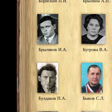
Борискин П.И.
Брылина А.П.
Брыляков И.А.
Бугрова В.А.
Булдаков П.А.
Быков С.Л.