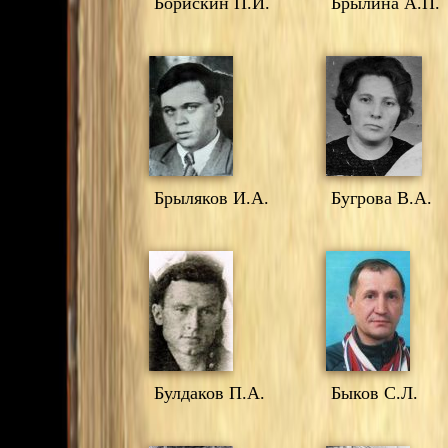
Борискин П.И.
Брылина А.П.
Брыляков И.А.
Бугрова В.А.
Булдаков П.А.
Быков С.Л.