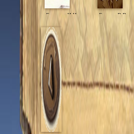
Елохина И.Н.
Елькин В.В.
Жигалов В.Ф.
Жигалова
Г.П.