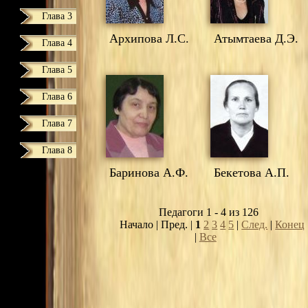
Глава 3
Архипова Л.С.
Атымтаева Д.Э.
Глава 4
Глава 5
Глава 6
Глава 7
Глава 8
Баринова А.Ф.
Бекетова А.П.
Педагоги 1 - 4 из 126
Начало | Пред. |
1
2
3
4
5
|
След.
|
Конец
|
Все