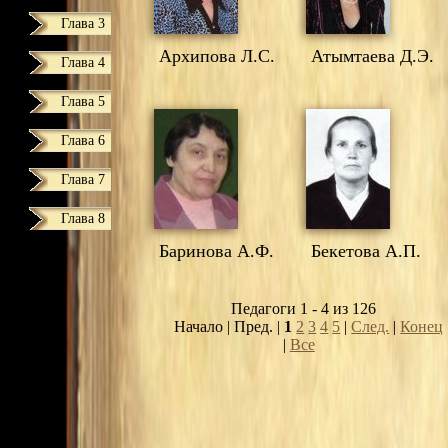
Глава 3
Архипова Л.С.
Атымтаева Д.Э.
Глава 4
Глава 5
Глава 6
Глава 7
Глава 8
Баринова А.Ф.
Бекетова А.П.
Педагоги 1 - 4 из 126
Начало | Пред. |
1
2
3
4
5
|
След.
|
Конец
|
Все