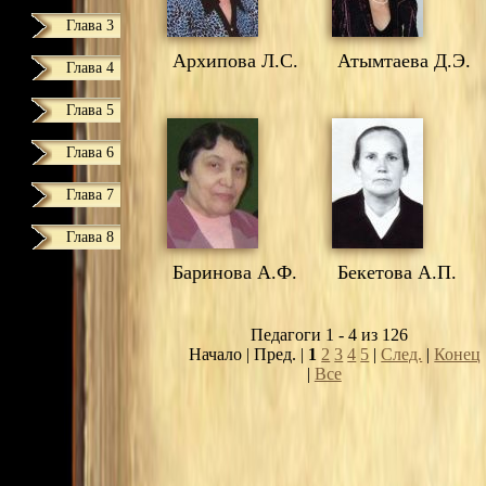
Глава 3
Архипова Л.С.
Атымтаева Д.Э.
Глава 4
Глава 5
Глава 6
Глава 7
Глава 8
Баринова А.Ф.
Бекетова А.П.
Педагоги 1 - 4 из 126
Начало | Пред. |
1
2
3
4
5
|
След.
|
Конец
|
Все