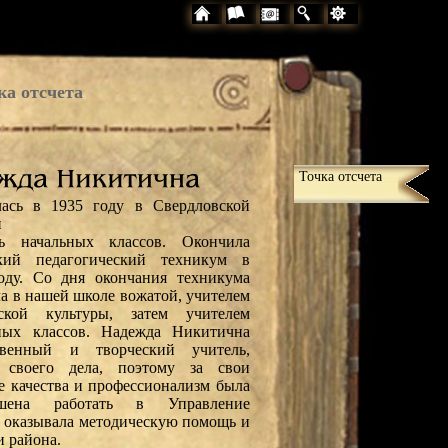
ка отсчета
Точка отсчета
лась в 1935 году в Свердловской
и
ль начальных классов. Окончила
кий педагогический техникум в
оду. Со дня окончания техникума
ла в нашей школе вожатой, учителем
еской культуры, затем учителем
ных классов. Надежда Никитична
ственный и творческий учитель,
р своего дела, поэтому за свои
е качества и профессионализм была
ашена работать в Управление
е оказывала методическую помощь и
и района.