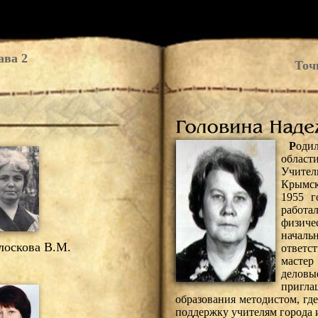
ава 2
Точ
Р
оди
област
Учите
Крымс
1955 г
работа
физич
началь
оскова В.М.
ответ
масте
деловы
пригл
образования методистом, гд
поддержку учителям города 