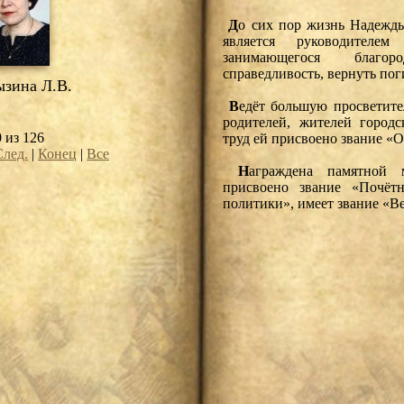
Д
о сих пор жизнь Надежды
является руководителем
занимающегося благор
справедливость, вернуть по
зина Л.В.
В
едёт большую просветите
родителей, жителей городс
0 из 126
труд ей присвоено звание «
След.
|
Конец
|
Все
Н
аграждена памятной 
присвоено звание «Почёт
политики», имеет звание «Ве