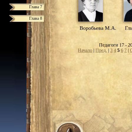
Глава 7
Глава 8
Воробьева М.А.
Глы
Педагоги 17 - 2
Начало
|
Пред.
|
3
4
5
6
7
|