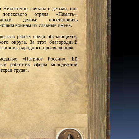
 Никитичны связана с детьми, она
 поискового отряда «Память»,
одным делом: восстановить
гибшим воинам их славные имена.
льскую работу среди обучающихся,
кого округа. За этот благородный
Отличник народного просвещения».
медалью «Патриот России». Ей
ный работник сферы молодёжной
теран труда».