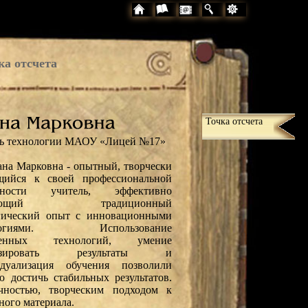
ка отсчета
Точка отсчета
ль технологии МАОУ «Лицей №17»
ана Марковна - опытный, творчески
щийся к своей профессиональной
льности учитель, эффективно
етающий традиционный
гический опыт с инновационными
ологиями. Использование
менных технологий, умение
нозировать результаты и
идуализация обучения позволили
ю достичь стабильных результатов.
чностью, творческим подходом к
ного материала.