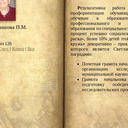
Р
езультативна раб
профориентации обучаю
обучение в образоват
профессионального и н
ашова П.М.
образования по специально
процент успешно социали
риска», более 10% детей эт
из 126
кружке декоративно – прик
След.
|
Конец
|
Все
которого является Светл
наградами:
Почетная грамота нача
организацию иссле
муниципальной научно
Грамота начальник
подготовку побед
исследовательских про