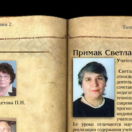
ава 2
Точ
У
чите
С
ветл
относя
деяте
соч
педаго
техн
етова П.Н.
совре
прог
индив
учител
Ее уроки отличаются нау
реализации содержания учеб