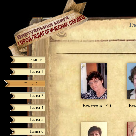
Гл
О книге
Глава 1
Глава 2
Глава 3
Бекетова Е.С.
Бек
Глава 4
Глава 5
Глава 6