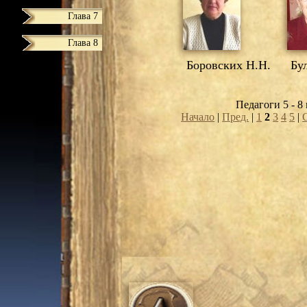
Глава 7
Глава 8
Боровских Н.Н.
Бул
Педагоги 5 - 8 
Начало
|
Пред.
|
1
2
3
4
5
|