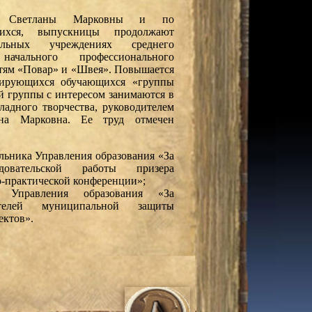
ота Светланы Марковны и по
щихся, выпускницы продолжают
ельных учреждениях среднего
ачального профессионального
стям «Повар» и «Швея». Повышается
зирующихся обучающихся «группы
ой группы с интересом занимаются в
ладного творчества, руководителем
ана Марковна. Ее труд отмечен
льника Управления образования «За
довательской работы призера
-практической конференции»;
а Управления образования «За
ителей муниципальной защиты
ектов».