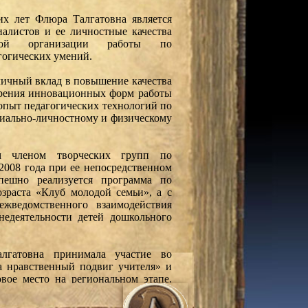
х лет Флюра Талгатовна является
алистов и ее личностные качества
вной организации работы по
гогических умений.
личный вклад в повышение качества
дрения инновационных форм работы
 опыт педагогических технологий по
циально-личностному и физическому
м членом творческих групп по
 2008 года при ее непосредственном
пешно реализуется программа по
озраста «Клуб молодой семьи», а с
жведомственного взаимодействия
недеятельности детей дошкольного
лгатовна принимала участие во
а нравственный подвиг учителя» и
вое место на региональном этапе.
 за программу по дополнительному
тья», а в 2013 году – 2 место в