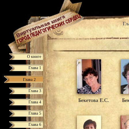
Гл
О книге
Глава 1
Глава 2
Глава 3
Бекетова Е.С.
Бек
Глава 4
Глава 5
Глава 6