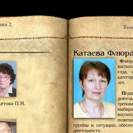
ава 2
Точ
Ф
люр
воспита
года,
катего
лет.
П
еда
деяте
етова П.Н.
требо
выбира
воспит
позит
группы и ситуации, обесп
деятельности.