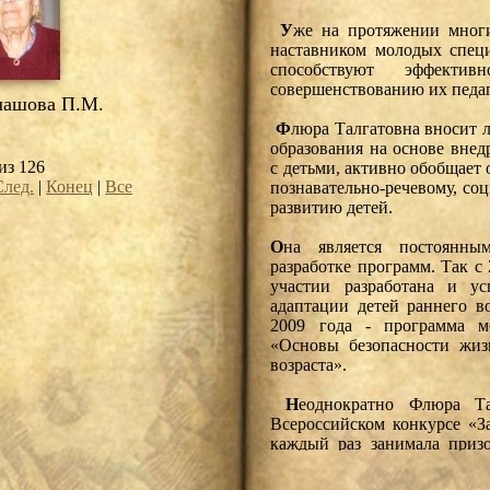
У
же на протяжении многи
наставником молодых специ
способствуют эффекти
совершенствованию их педа
ашова П.М.
Ф
люра Талгатовна вносит 
образования на основе вне
из 126
с детьми, активно обобщает
След.
|
Конец
|
Все
познавательно-речевому, со
развитию детей.
О
на является постоянны
разработке программ. Так с
участии разработана и ус
адаптации детей раннего в
2009 года - программа ме
«Основы безопасности жиз
возраста».
Н
еоднократно Флюра Та
Всероссийском конкурсе «З
каждый раз занимала призо
Так в 2011 году – 3 место
образованию «Родник счас