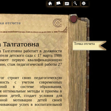
ка отсчета
Точка отсчета
а Талгатовна работает в должности
теля детского сада с 17 марта 1986
 имеет первую квалификационную
рию, стаж педагогической работы 27
гог строит свою педагогическую
льность с учетом современных
ваний в системе образования,
я оптимальные методы и приемы в
ании детей, создает условия для
ивной мотивации детей своей
ечивающие успех в воспитательной