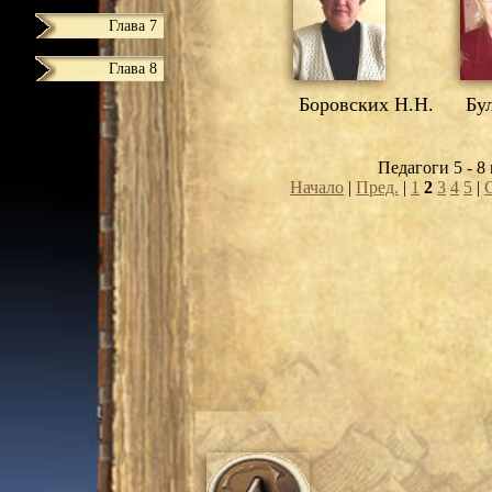
Глава 7
Глава 8
Боровских Н.Н.
Бул
Педагоги 5 - 8 
Начало
|
Пред.
|
1
2
3
4
5
|