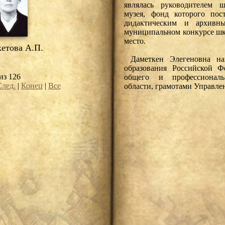
являлась руководителем ш
музея, фонд которого пос
дидактическим и архивн
муниципальном конкурсе шк
место.
етова А.П.
Даметкен Элегеновна наг
образования Российской Ф
из 126
общего и профессиональ
След.
|
Конец
|
Все
области, грамотами Управле