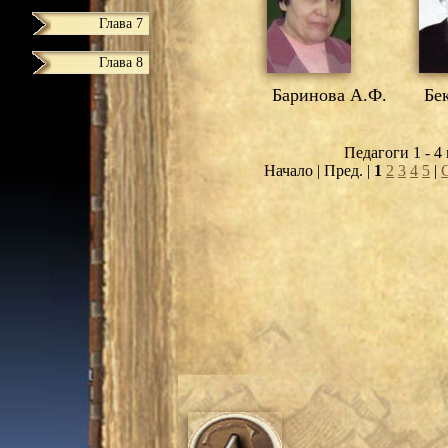
Глава 7
Глава 8
Баринова А.Ф.
Бек
Педагоги 1 - 4 
Начало | Пред. |
1
2
3
4
5
|