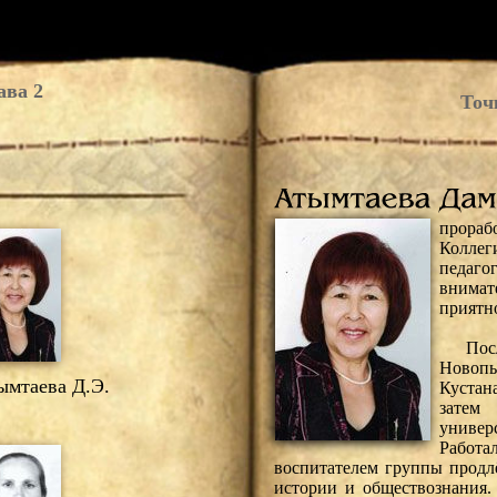
ава 2
Точ
прорабо
Коллег
педаго
внима
приятн
Посл
Новоп
мтаева Д.Э.
Кустан
затем
униве
Работа
воспитателем группы продлё
истории и обществознания.