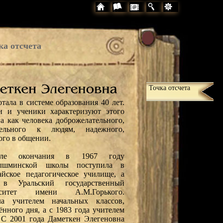
ка отсчета
Точка отсчета
тала в системе образования 40 лет.
и и ученики характеризуют этого
га как человека доброжелательного,
тельного к людям, надежного,
ого в общении.
е окончания в 1967 году
ышминской школы поступила в
айское педагогическое училище, а
 в Уральский государственный
рситет имени А.М.Горького.
ла учителем начальных классов,
нного дня, а с 1983 года учителем
 С 2001 года Даметкен Элегеновна