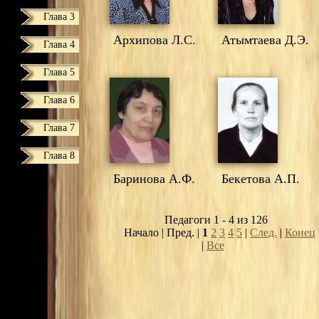
Глава 3
Архипова Л.С.
Атымтаева Д.Э.
Глава 4
Глава 5
Глава 6
Глава 7
Глава 8
Баринова А.Ф.
Бекетова А.П.
Педагоги 1 - 4 из 126
Начало | Пред. |
1
2
3
4
5
|
След.
|
Конец
|
Все