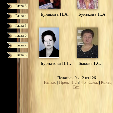
Глава 3
Бунакова Н.А.
Бунькова Н.А.
Глава 4
Глава 5
Глава 6
Глава 7
Глава 8
Бурнатова Н.П.
Быкова Г.С.
Педагоги 9 - 12 из 126
Начало
|
Пред.
|
1
2
3
4
5
|
След.
|
Конец
|
Все