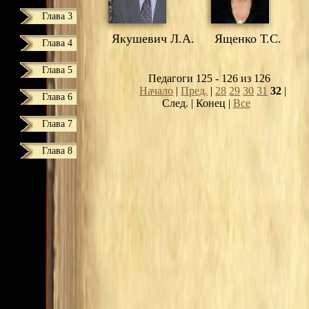
Глава 3
Якушевич Л.А.
Ященко Т.С.
Глава 4
Глава 5
Педагоги 125 - 126 из 126
Начало
|
Пред.
|
28
29
30
31
32
|
Глава 6
След. | Конец
|
Все
Глава 7
Глава 8