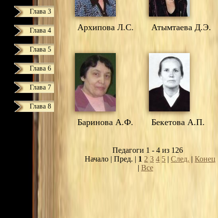
Глава 3
Архипова Л.С.
Атымтаева Д.Э.
Глава 4
Глава 5
Глава 6
Глава 7
Глава 8
Баринова А.Ф.
Бекетова А.П.
Педагоги 1 - 4 из 126
Начало | Пред. |
1
2
3
4
5
|
След.
|
Конец
|
Все