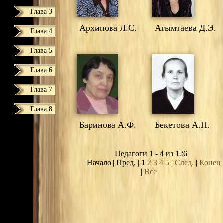
Глава 3
Архипова Л.С.
Атымтаева Д.Э.
Глава 4
Глава 5
Глава 6
Глава 7
Глава 8
Баринова А.Ф.
Бекетова А.П.
Педагоги 1 - 4 из 126
Начало | Пред. |
1
2
3
4
5
|
След.
|
Конец
|
Все