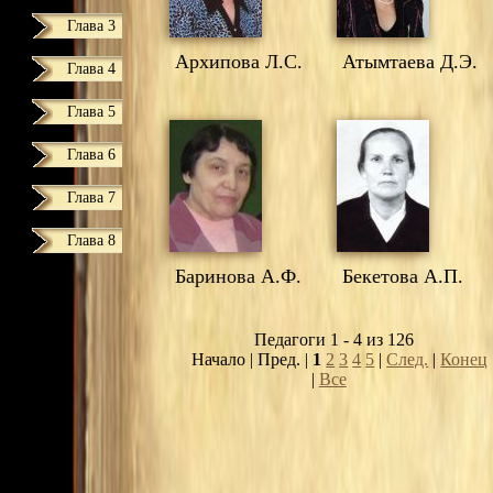
Глава 3
Архипова Л.С.
Атымтаева Д.Э.
Глава 4
Глава 5
Глава 6
Глава 7
Глава 8
Баринова А.Ф.
Бекетова А.П.
Педагоги 1 - 4 из 126
Начало | Пред. |
1
2
3
4
5
|
След.
|
Конец
|
Все