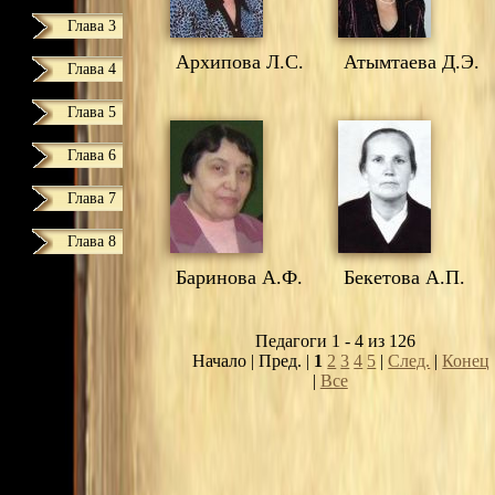
Глава 3
Архипова Л.С.
Атымтаева Д.Э.
Глава 4
Глава 5
Глава 6
Глава 7
Глава 8
Баринова А.Ф.
Бекетова А.П.
Педагоги 1 - 4 из 126
Начало | Пред. |
1
2
3
4
5
|
След.
|
Конец
|
Все