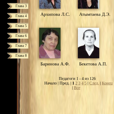
Глава 3
Архипова Л.С.
Атымтаева Д.Э.
Глава 4
Глава 5
Глава 6
Глава 7
Глава 8
Баринова А.Ф.
Бекетова А.П.
Педагоги 1 - 4 из 126
Начало | Пред. |
1
2
3
4
5
|
След.
|
Конец
|
Все