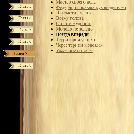
Мастер своего дела
Глава 3
Федерация бравых руководителей
Локомотив успеха
Глава 4
Всему голова
Опыт и мудрость
Молодо не зелено
Глава 5
Всегда впереди
Территория успеха
Глава 6
Через тернии к звездам
Уважение и почет
Глава 7
Глава 8