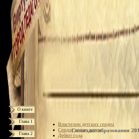
О книге
Глава 1
Властелин детских сердец
Сердце отдаю детям
Созвездие образования 20
Глава 2
Дебют года