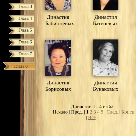
Глава 3
Династия
Династия
Глава 4
Бабинцевых
Батенёвых
Глава 5
Глава 6
Глава 7
Глава 8
Династия
Династия
Борисовых
Бунаковых
Династий 1 - 4 из 62
Начало | Пред. |
1
2
3
4
5
|
След.
|
Конец
|
Все