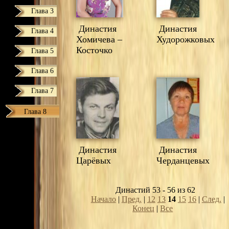
Глава 3
Династия
Династия
Глава 4
Хомичева –
Худорожковых
Косточко
Глава 5
Глава 6
Глава 7
Глава 8
Династия
Династия
Царёвых
Черданцевых
Династий 53 - 56 из 62
Начало
|
Пред.
|
12
13
14
15
16
|
След.
|
Конец
|
Все