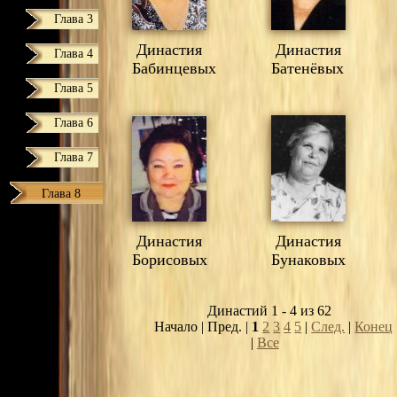
Глава 3
Династия
Династия
Глава 4
Бабинцевых
Батенёвых
Глава 5
Глава 6
Глава 7
Глава 8
Династия
Династия
Борисовых
Бунаковых
Династий 1 - 4 из 62
Начало | Пред. |
1
2
3
4
5
|
След.
|
Конец
|
Все