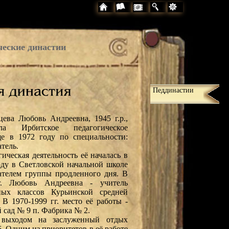
ческие династии
Педдинастии
цева Любовь Андреевна, 1945 г.р.,
ила Ирбитское педагогическое
е в 1972 году по специальности:
атель.
ическая деятельность её началась в
оду в Светловской начальной школе
ателем группы продленного дня. В
г. Любовь Андреевна - учитель
ных классов Курьинской средней
 В 1970-1999 гг. место её работы -
й сад № 9 п. Фабрика № 2.
 выходом на заслуженный отдых
6. Одним из приоритетов в её работе