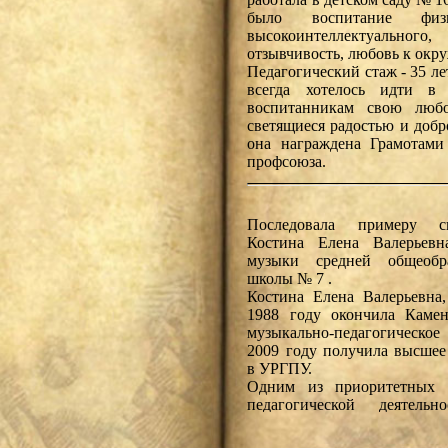
было воспитание физи
высокоинтеллектуального
отзывчивость, любовь к ок
Педагогический стаж - 35 л
всегда хотелось идти в 
воспитанникам свою любо
светящиеся радостью и добр
она награждена Грамотами
профсоюза.
Последовала примеру 
Костина Елена Валерьевн
музыки средней общеобра
школы № 7 .
Костина Елена Валерьевна, 
1988 году окончила Камен
музыкально-педагогическо
2009 году получила высшее
в УРГПУ.
Одним из приоритетных 
педагогической деятель
Валерьевны является
творческих способностей 