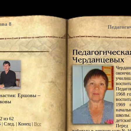
ава 8
Педагоги
Чердан
оконч
училищ
воспит
Педагог
1968 г
астия: Ершовы –
воспит
ковы
1969 
началь
школы.
2 из 62
детски
6
| След. | Конец
|
Все
Перед
работала в детском саду № 1