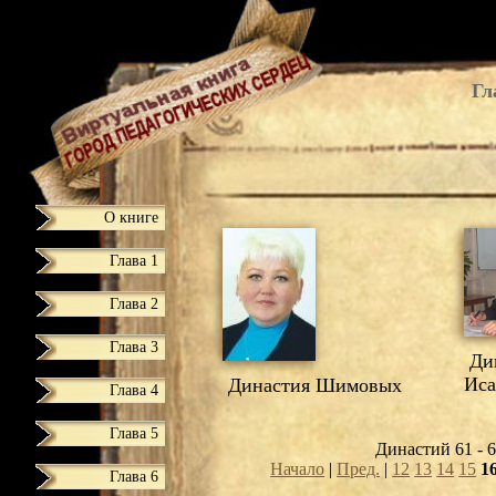
Гл
О книге
Глава 1
Глава 2
Глава 3
Дин
Иса
Династия Шимовых
Глава 4
Глава 5
Династий 61 - 6
Начало
|
Пред.
|
12
13
14
15
1
Глава 6