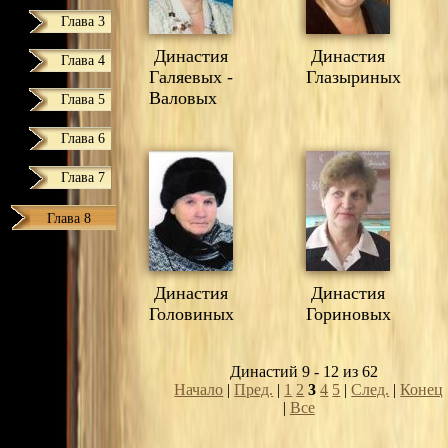
Глава 3
Династия
Династия
Глава 4
Галяевых -
Глазыриных
Валовых
Глава 5
Глава 6
Глава 7
Глава 8
Династия
Династия
Головиных
Гориновых
Династий 9 - 12 из 62
Начало
|
Пред.
|
1
2
3
4
5
|
След.
|
Конец
|
Все