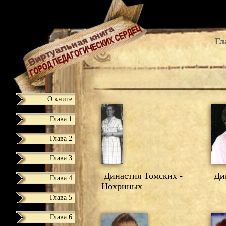
Гл
О книге
Глава 1
Глава 2
Глава 3
Династия Томских -
Дин
Глава 4
Нохриных
Глава 5
Глава 6