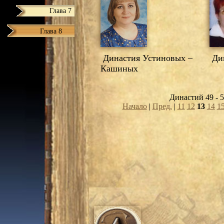
Глава 7
Глава 8
Династия Устиновых –
Дин
Кашиных
Династий 49 - 5
Начало
|
Пред.
|
11
12
13
14
1