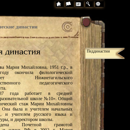
ческие династии
Педдинастии
ва Мария Михайловна, 1951 г.р., в
году окончила филологический
льтет Нижнетагильского
арственного педагогического
ута.
7 года работает в средней
разовательной школе №10». Общий
гический стаж Марии Михайловны
. Она была и учителем начальных
в, и учителем русского языка и
туры, и директором школы.
аждена Почетной грамотой
ия и науки РФ в 2002 г. Мария