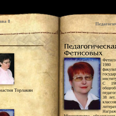
ава 8
Педагоги
Фетисо
1980 
факу
госуд
инстит
С 198
общеоб
астия Торлакян
педаго
38 лет
классо
литера
Нагр
Министерства образован