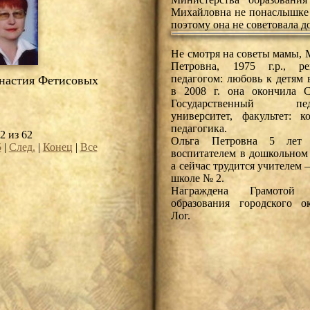
Михайловна не понаслышке з
поэтому она не советовала д
Не смотря на советы мамы, 
Петровна, 1975 г.р., р
педагогом: любовь к детям 
астия Фетисовых
в 2008 г. она окончила С
Государственный педа
университет, факультет: к
педагогика.
2 из 62
Ольга Петровна 5 лет п
5
|
След.
|
Конец
|
Все
воспитателем в дошкольном
а сейчас трудится учителем 
школе № 2.
Награждена Грамотой 
образования городского о
Лог.