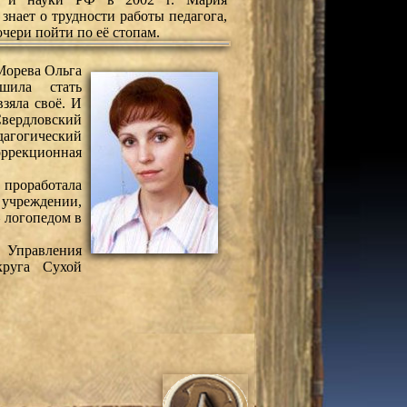
нает о трудности работы педагога,
очери пойти по её стопам.
Морева Ольга
ешила стать
взяла своё. И
вердловский
гогический
оррекционная
роработала
 учреждении,
– логопедом в
Управления
круга Сухой