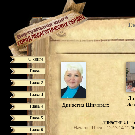
Гл
О книге
Глава 1
Глава 2
Глава 3
Дин
Иса
Династия Шимовых
Глава 4
Глава 5
Династий 61 - 6
Начало
|
Пред.
|
12
13
14
15
1
Глава 6