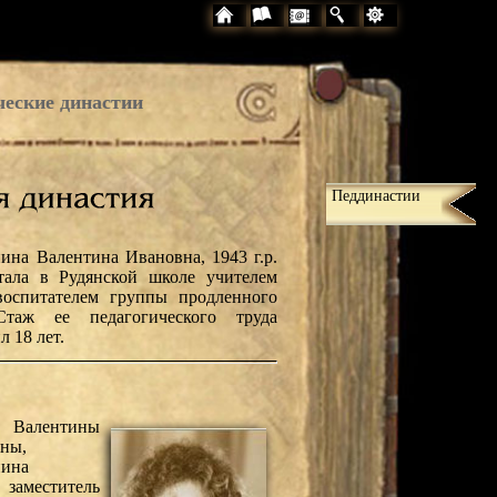
ческие династии
Педдинастии
ина Валентина Ивановна, 1943 г.р.
тала в Рудянской школе учителем
оспитателем группы продленного
Стаж ее педагогического труда
л 18 лет.
Валентины
ны,
нина
аместитель