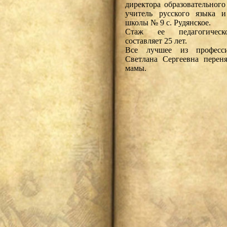
директора образовательного
учитель русского языка и
школы № 9 с. Рудянское.
Стаж ее педагогическ
составляет 25 лет.
Все лучшее из професси
Светлана Сергеевна перен
мамы.