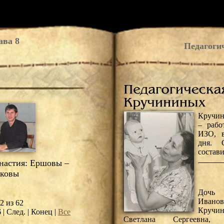
ава 8
Педагоги
Кручин
– рабо
ИЗО, в
дня. 
состави
астия: Ершовы –
ковы
Дочь 
Иванов
2 из 62
Кручи
6
| След. | Конец
|
Все
Светлана Сергеевна, з