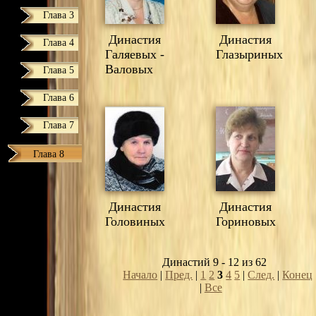
Глава 3
Династия
Династия
Глава 4
Галяевых -
Глазыриных
Валовых
Глава 5
Глава 6
Глава 7
Глава 8
Династия
Династия
Головиных
Гориновых
Династий 9 - 12 из 62
Начало
|
Пред.
|
1
2
3
4
5
|
След.
|
Конец
|
Все