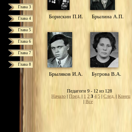
Глава 3
Борискин П.И.
Брылина А.П.
Глава 4
Глава 5
Глава 6
Глава 7
Глава 8
Брыляков И.А.
Бугрова В.А.
Педагоги 9 - 12 из 128
Начало
|
Пред.
|
1
2
3
4
5
|
След.
|
Конец
|
Все