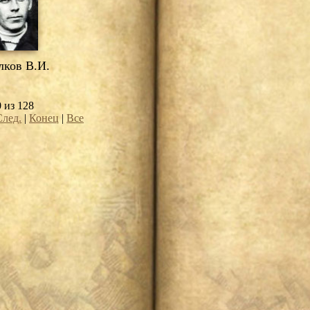
ков В.И.
0 из 128
След.
|
Конец
|
Все