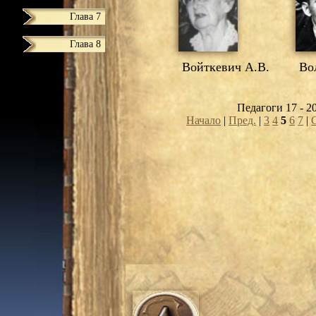
Глава 7
Глава 8
Войткевич А.В.
Вол
Педагоги 17 - 2
Начало
|
Пред.
|
3
4
5
6
7
|