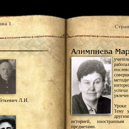
ава 1
Стран
учите
работа
послев
совер
метод
интере
успехи
увлече
ткевич Л.И.
Уроки 
Тему у
други
историей, иностранны
предметами.