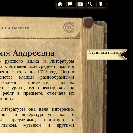
ицы памяти
Страницы памяти
ль русского языка и литературы
ла в Алтынайской средней школе в
оенные годы по 1972 год. Она в
шенстве владела разнообразными
ическими приёмами, давала
сные уроки, чутко реагировала на
 ребят в предмете, отмечала их
нность.
литературы она вела интересно.
рока по литературе увязывала с
ми предметами, например с
м языком, музыкой и другими