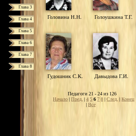
Глава 3
Головина Н.Н.
Голоушкина Т.Г.
Глава 4
Глава 5
Глава 6
Глава 7
Глава 8
Гудошник С.К.
Давыдова Г.И.
Педагоги 21 - 24 из 126
Начало
|
Пред.
|
4
5
6
7
8
|
След.
|
Конец
|
Все