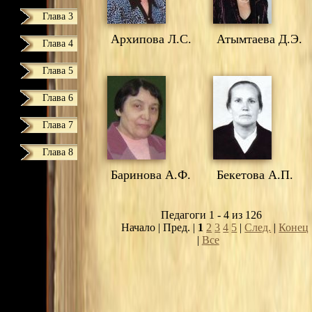
Глава 3
Архипова Л.С.
Атымтаева Д.Э.
Глава 4
Глава 5
Глава 6
Глава 7
Глава 8
Баринова А.Ф.
Бекетова А.П.
Педагоги 1 - 4 из 126
Начало | Пред. |
1
2
3
4
5
|
След.
|
Конец
|
Все