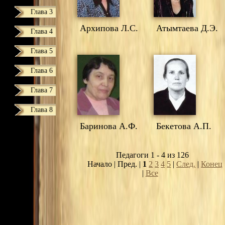
Глава 3
Архипова Л.С.
Атымтаева Д.Э.
Глава 4
Глава 5
Глава 6
Глава 7
Глава 8
Баринова А.Ф.
Бекетова А.П.
Педагоги 1 - 4 из 126
Начало | Пред. |
1
2
3
4
5
|
След.
|
Конец
|
Все