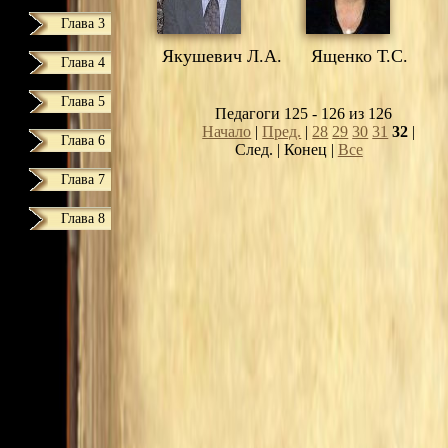
Глава 3
Якушевич Л.А.
Ященко Т.С.
Глава 4
Глава 5
Педагоги 125 - 126 из 126
Начало
|
Пред.
|
28
29
30
31
32
|
Глава 6
След. | Конец
|
Все
Глава 7
Глава 8