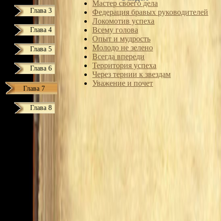
Мастер своего дела
Глава 3
Федерация бравых руководителей
Локомотив успеха
Глава 4
Всему голова
Опыт и мудрость
Молодо не зелено
Глава 5
Всегда впереди
Территория успеха
Глава 6
Через тернии к звездам
Уважение и почет
Глава 7
Глава 8