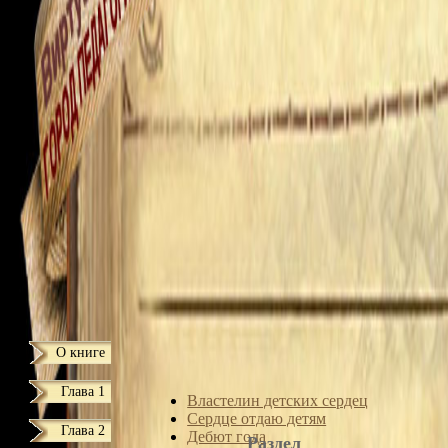
О книге
Глава 1
Властелин детских сердец
Сердце отдаю детям
Глава 2
Дебют года
Раздел