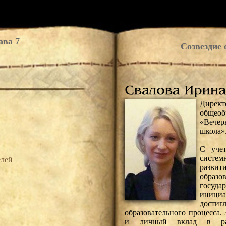
ава 7
Созвездие 
Дирек
общео
«Вечер
школа»
С уче
систем
елей
разви
образ
госуд
иници
достиг
образовательного процесса.
и личный вклад в раз