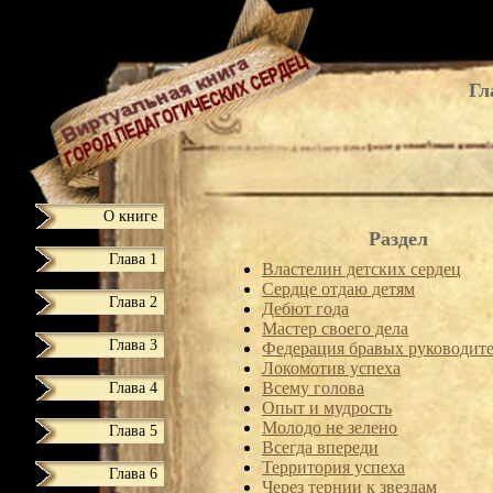
Гл
О книге
Раздел
Глава 1
Властелин детских сердец
Сердце отдаю детям
Глава 2
Дебют года
Мастер своего дела
Глава 3
Федерация бравых руководит
Локомотив успеха
Глава 4
Всему голова
Опыт и мудрость
Молодо не зелено
Глава 5
Всегда впереди
Территория успеха
Глава 6
Через тернии к звездам