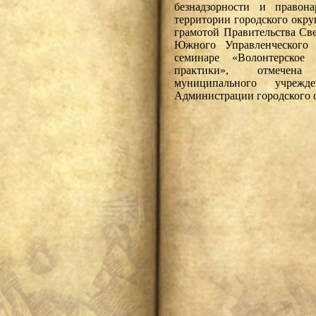
безнадзорности и правон
территории городского окру
грамотой Правительства Св
Южного Управленческого 
семинаре «Волонтерское
практики», отмечена
муниципального учрежд
Администрации городского о