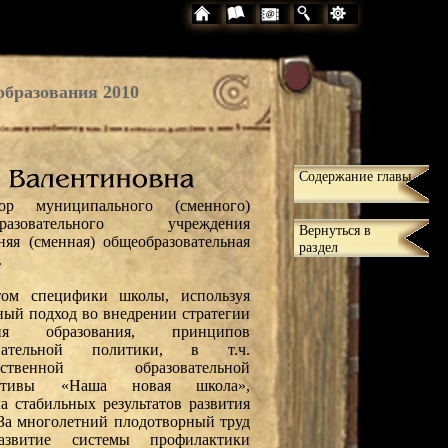
образования 2010
Содержание главы
тор муниципального (сменного)
бразовательного учреждения
Вернуться в
няя (сменная) общеобразовательная
раздел
.
том специфики школы, используя
ный подход во внедрении стратегии
тия образования, принципов
овательной политики, в т.ч.
арственной образовательной
ативы «Наша новая школа»,
ла стабильных результатов развития
 За многолетний плодотворный труд
витие системы профилактики