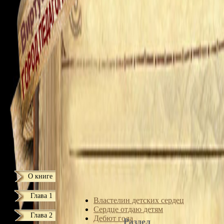
О книге
Глава 1
Властелин детских сердец
Сердце отдаю детям
Глава 2
Дебют года
Раздел