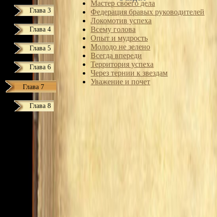
Мастер своего дела
Глава 3
Федерация бравых руководителей
Локомотив успеха
Глава 4
Всему голова
Опыт и мудрость
Молодо не зелено
Глава 5
Всегда впереди
Территория успеха
Глава 6
Через тернии к звездам
Уважение и почет
Глава 7
Глава 8