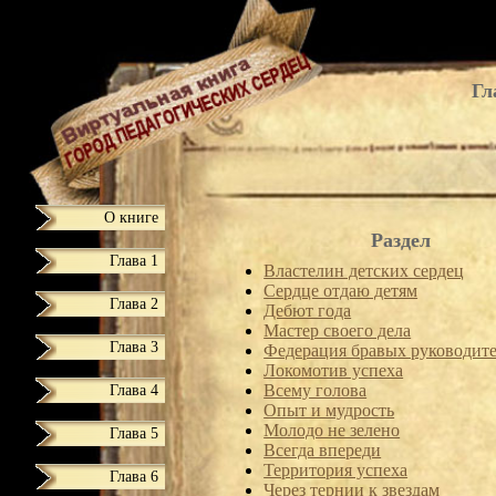
Гл
О книге
Раздел
Глава 1
Властелин детских сердец
Сердце отдаю детям
Глава 2
Дебют года
Мастер своего дела
Глава 3
Федерация бравых руководит
Локомотив успеха
Глава 4
Всему голова
Опыт и мудрость
Молодо не зелено
Глава 5
Всегда впереди
Территория успеха
Глава 6
Через тернии к звездам