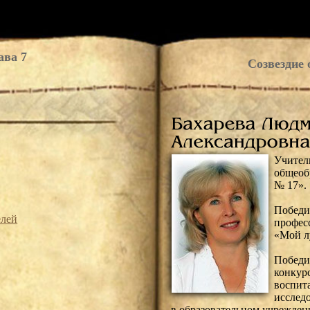
ава 7
Созвездие 
Учи
общеоб
№ 17».
Побед
елей
профес
«Мой л
Побед
конк
воспи
исслед
в образовательном учрежден