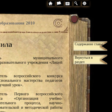
образования 2010
Содержание главы
Вернуться в
тель муниципального
раздел
разовательного учреждения «Лицей
итель всероссийского конкурса
сионального мастерства педагогов
учший урок».
итель Первого всероссийского
урса «Организация учебно-
тательного процесса, научно-
овательской и методической работы
ии».