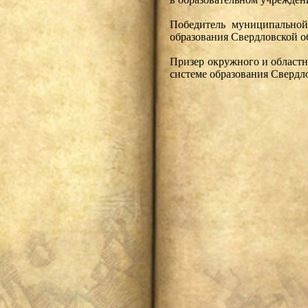
Победитель муниципальной
образования Свердловской о
Призер окружного и област
системе образования Свердл