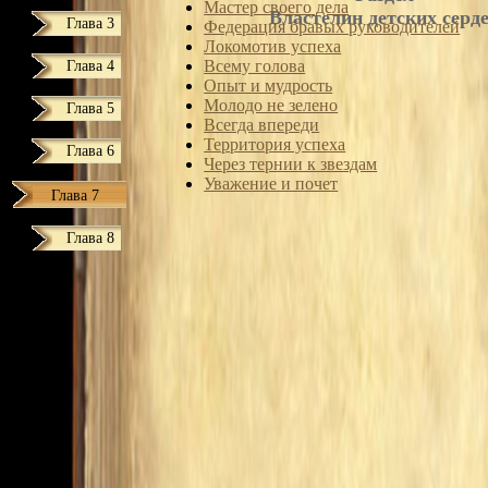
Мастер своего дела
Властелин детских серд
Глава 3
Федерация бравых руководителей
Локомотив успеха
Глава 4
Всему голова
Опыт и мудрость
Молодо не зелено
Глава 5
Всегда впереди
Территория успеха
Глава 6
Через тернии к звездам
Уважение и почет
Глава 7
Глава 8