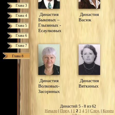
Глава 3
Династия
Династия
Глава 4
Быковых –
Васюк
Глызиных -
Глава 5
Есаулковых
Глава 6
Глава 7
Глава 8
Династия
Династия
Волковых-
Вяткиных
Засориных
Династий 5 - 8 из 62
Начало
|
Пред.
|
1
2
3
4
5
|
След.
|
Конец